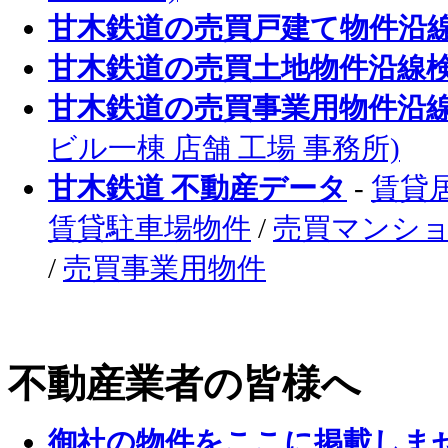
甘木鉄道の売買戸建て物件沿
甘木鉄道の売買土地物件沿線
甘木鉄道の売買事業用物件沿
ビル一棟 店舗 工場 事務所)
甘木鉄道 不動産データ
-
賃貸
賃貸駐車場物件
/
売買マンシ
/
売買事業用物件
不動産業者の皆様へ
御社の物件をここに掲載しま