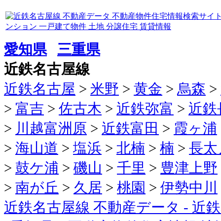
愛知県
三重県
近鉄名古屋線
近鉄名古屋
>
米野
>
黄金
>
烏森
>
>
富吉
>
佐古木
>
近鉄弥富
>
近鉄
>
川越富洲原
>
近鉄富田
>
霞ヶ浦
>
海山道
>
塩浜
>
北楠
>
楠
>
長太
>
鼓ケ浦
>
磯山
>
千里
>
豊津上野
>
南が丘
>
久居
>
桃園
>
伊勢中川
近鉄名古屋線 不動産データ - 