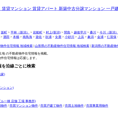
>
坂町
>
平林（新潟）
>
岩船町
>
村上(新潟)
>
間島
>
越後早川
>
桑川
>
今川（新潟
>
酒田
>
本楯
>
南鳥海
>
遊佐
>
吹浦
>
女鹿
>
小砂川
>
上浜
>
象潟
>
金浦
>
仁賀保
物件住宅情報 地域検索
|
山形県の不動産物件住宅情報 地域検索
|
新潟県の不動産物
 土地 の不動産物件住宅情報を掲載。
動産物件住宅情報は応援します。
宅情報を沿線ごとに検索
家)
ンション)
ル一棟 店舗 工場 事務所)
場物件
/
売買マンション物件
/
売買戸建て物件
/
売買土地物件
/
売買事業用物件