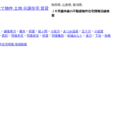
秋田県, 山形県, 新潟県,
ＪＲ羽越本線の不動産物件住宅情報沿線検
索
）
>
越後寒川
>
勝木
>
府屋
>
鼠ヶ関
>
小岩川
>
あつみ温泉
>
五十川
>
小波渡
>
西目
>
羽後本荘
>
羽後岩谷
>
折渡
>
羽後亀田
>
岩城みなと
>
道川
>
下浜
>
桂根
件住宅情報 地域検索