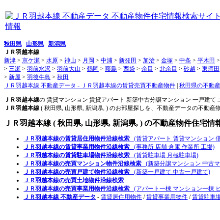
秋田県
山形県
新潟県
ＪＲ羽越本線
新津
>
京ケ瀬
>
水原
>
神山
>
月岡
>
中浦
>
新発田
>
加治
>
金塚
>
中条
>
平木田
>
三瀬
>
羽前水沢
>
羽前大山
>
鶴岡
>
藤島
>
西袋
>
余目
>
北余目
>
砂越
>
東酒田
>
新屋
>
羽後牛島
>
秋田
ＪＲ羽越本線 不動産データ - ＪＲ羽越本線の賃貸売買不動産物件
|
秋田県の不動産
ＪＲ羽越本線
の 賃貸マンション 賃貸アパート 新築中古分譲マンション 一戸建て
ＪＲ羽越本線
( 秋田県, 山形県, 新潟県, ) のお部屋探しを、不動産データの不
ＪＲ羽越本線
( 秋田県, 山形県, 新潟県, ) の不動産物件住
ＪＲ羽越本線の賃貸居住用物件沿線検索
(賃貸アパート 賃貸マンション 借
ＪＲ羽越本線の賃貸事業用物件沿線検索
(事務所 店舗 倉庫 作業所 工場)
ＪＲ羽越本線の賃貸駐車場物件沿線検索
(賃貸駐車場 月極駐車場)
ＪＲ羽越本線の売買マンション物件沿線検索
(新築分譲マンション 中古マ
ＪＲ羽越本線の売買戸建て物件沿線検索
(新築一戸建て 中古一戸建て)
ＪＲ羽越本線の売買土地物件沿線検索
ＪＲ羽越本線の売買事業用物件沿線検索
(アパート一棟 マンション一棟 ビ
ＪＲ羽越本線 不動産データ
-
賃貸居住用物件
/
賃貸事業用物件
/
賃貸駐車